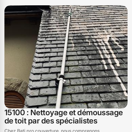
quel point votre maison peut retrouver son éclat avec un
toit entretenu. Faites confiance à Bati pro couverture
pour un démoussage à Vabres, 15100 qui non seulement
embellit votre maison mais assure également sa
durabilité. Redonnez à votre toit la protection et la
beauté qu'il mérite grâce à notre expertise
professionnelle.
15100 : Nettoyage et démoussage
de toit par des spécialistes
Chez Bati pro couverture, nous comprenons