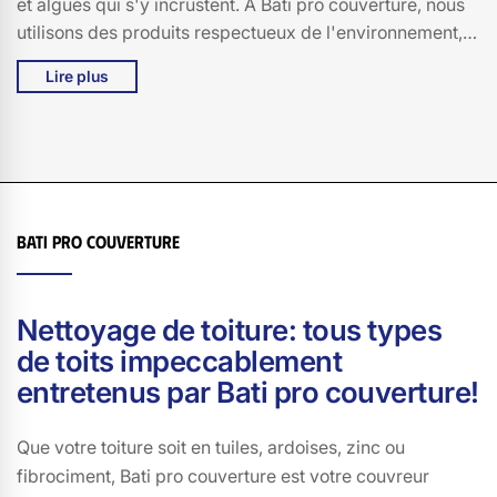
et algues qui s'y incrustent. À Bati pro couverture, nous
utilisons des produits respectueux de l'environnement,
garantissant ainsi la préservation de votre toiture tout en
Lire plus
respectant notre planète. Nos équipes de professionnels
passionnés et expérimentés sont à votre écoute pour
vous offrir un service personnalisé et de qualité. Faites
confiance à Bati pro couverture pour un démoussage de
toiture impeccable à Vabres, 15100, et redonnez à votre
maison son charme d'antan. Optez pour l'excellence,
Bati pro couverture
optez pour Bati pro couverture.
Nettoyage de toiture: tous types
de toits impeccablement
entretenus par Bati pro couverture!
Que votre toiture soit en tuiles, ardoises, zinc ou
fibrociment, Bati pro couverture est votre couvreur