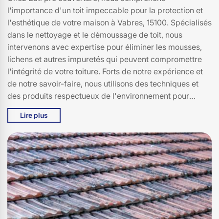
l'importance d'un toit impeccable pour la protection et
l'esthétique de votre maison à Vabres, 15100. Spécialisés
dans le nettoyage et le démoussage de toit, nous
intervenons avec expertise pour éliminer les mousses,
lichens et autres impuretés qui peuvent compromettre
l'intégrité de votre toiture. Forts de notre expérience et
de notre savoir-faire, nous utilisons des techniques et
des produits respectueux de l'environnement pour
garantir un résultat durable. Que ce soit pour un
Lire plus
nettoyage préventif ou un démoussage en profondeur,
notre équipe de spécialistes à Vabres se tient à votre
disposition pour redonner à votre toit tout son éclat et sa
solidité. Faites confiance à Bati pro couverture pour un
entretien de qualité, adapté aux spécificités de votre
toiture et aux conditions climatiques de 15100. Parce
qu'un toit bien entretenu, c'est l'assurance d'un foyer
protégé et d'une maison embellie.