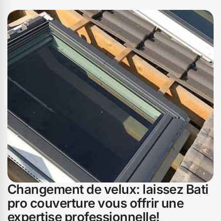
vous conseiller sur le choix du velux le plus adapté à vos
besoins. Ne laissez pas un velux défectueux
compromettre le confort de votre maison. Contactez Bati
pro couverture dès aujourd'hui et laissez-nous vous
aider à redonner à votre maison de Vabres toute la
luminosité et l'aération qu'elle mérite. Avec Bati pro
couverture, votre satisfaction est notre priorité.
Changement de velux: laissez Bati
pro couverture vous offrir une
expertise professionnelle!