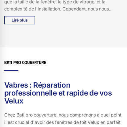
que la taille de la fenêtre, le type de vitrage, et la
complexité de l'installation. Cependant, nous nous
engageons à vous fournir des tarifs compétitifs et à vous
Lire plus
expliquer en toute honnêteté chaque élément de votre
devis. Notre objectif est de vous garantir le meilleur
rapport qualité-prix et de vous proposer des solutions
sur mesure, tout en respectant votre budget. Faites
confiance à Bati pro couverture pour un service de
qualité à 15100, et bénéficiez de notre expertise pour un
Bati pro couverture
changement de Velux en toute sérénité.
Vabres : Réparation
professionnelle et rapide de vos
Velux
Chez Bati pro couverture, nous comprenons à quel point
il est crucial d'avoir des fenêtres de toit Velux en parfait